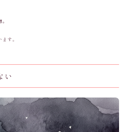
物。
います。
ない