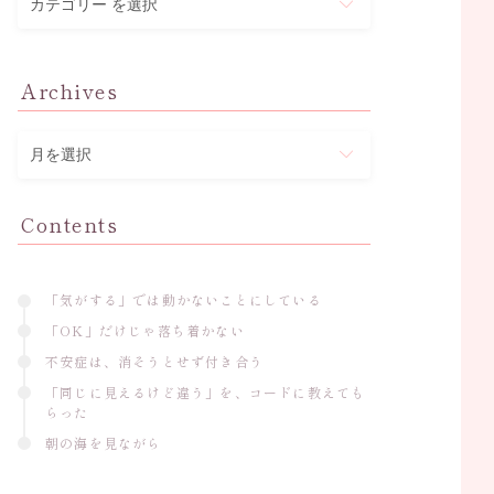
テ
ゴ
リ
Archives
ー
ア
ー
カ
イ
Contents
ブ
「気がする」では動かないことにしている
「OK」だけじゃ落ち着かない
不安症は、消そうとせず付き合う
「同じに見えるけど違う」を、コードに教えても
らった
朝の海を見ながら