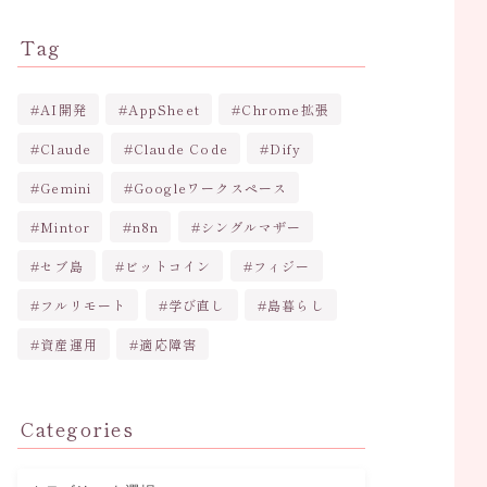
Tag
AI開発
AppSheet
Chrome拡張
Claude
Claude Code
Dify
Gemini
Googleワークスペース
Mintor
n8n
シングルマザー
セブ島
ビットコイン
フィジー
フルリモート
学び直し
島暮らし
資産運用
適応障害
Categories
カ