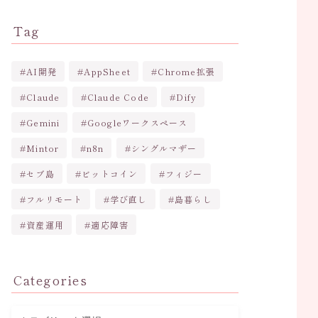
Tag
AI開発
AppSheet
Chrome拡張
Claude
Claude Code
Dify
Gemini
Googleワークスペース
Mintor
n8n
シングルマザー
セブ島
ビットコイン
フィジー
フルリモート
学び直し
島暮らし
資産運用
適応障害
Categories
カ